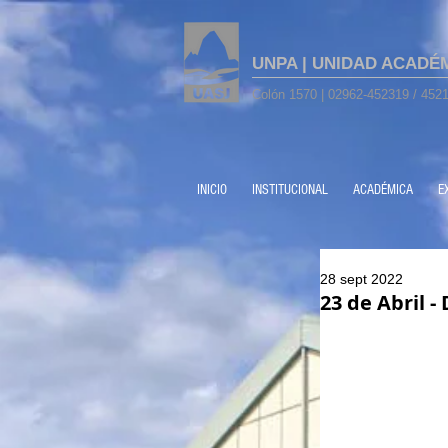
UNPA | UNIDAD ACADÉ
Colón 1570 | 02962-452319 / 4521
INICIO
INSTITUCIONAL
ACADÉMICA
E
28 sept 2022
23 de Abril -