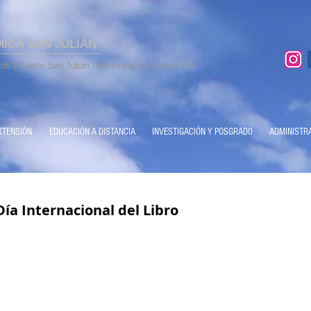
MICA SAN JULIÁN
86 | Puerto San Julián | Provincia de Santa Cruz
XTENSIÓN
EDUCACIÓN A DISTANCIA
INVESTIGACIÓN Y POSGRADO
ADMINISTR
 Día Internacional del Libro