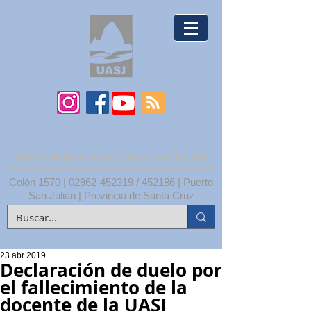
UNPA | UNIDAD ACADÉMICA SAN JULIÁN
Colón 1570 |
02962-452319
/ 452186 | Puerto
San Julián | Provincia de Santa Cruz
23 abr 2019
Declaración de duelo por
el fallecimiento de la
docente de la UASJ