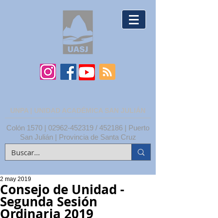
UNPA | UNIDAD ACADÉMICA SAN JULIÁN
Colón 1570 |
02962-452319
/ 452186 | Puerto
San Julián | Provincia de Santa Cruz
2 may 2019
Consejo de Unidad -
Segunda Sesión
Ordinaria 2019