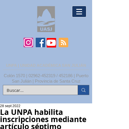
UNPA | UNIDAD ACADÉMICA SAN JULIÁN
Colón 1570 |
02962-452319
/ 452186 | Puerto
San Julián | Provincia de Santa Cruz
28 sept 2022
La UNPA habilita
inscripciones mediante
artículo séptimo