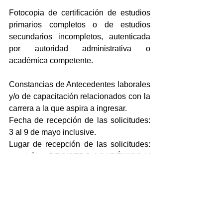
Fotocopia de certificación de estudios 
primarios completos o de estudios 
secundarios incompletos, autenticada 
por autoridad administrativa o 
académica competente.
Constancias de Antecedentes laborales 
y/o de capacitación relacionados con la 
carrera a la que aspira a ingresar.
Fecha de recepción de las solicitudes: 
3 al 9 de mayo inclusive.
Lugar de recepción de las solicitudes: 
en el área REGISTRO ACADÉMICO Y 
EQUIVALENCIAS, Colón y Sargento 
Cabral y en el Cibereducativo de tu 
localidad.
Informes a los teléfonos 452319 o 