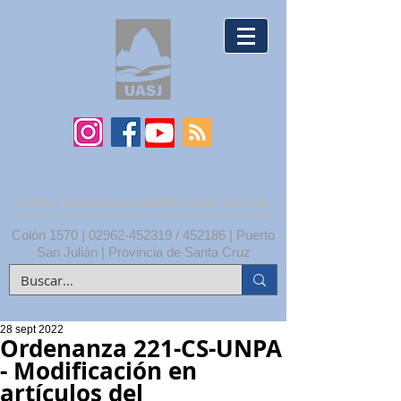
UNPA | UNIDAD ACADÉMICA SAN JULIÁN
Colón 1570 |
02962-452319
/ 452186 | Puerto
San Julián | Provincia de Santa Cruz
28 sept 2022
Ordenanza 221-CS-UNPA
- Modificación en
artículos del