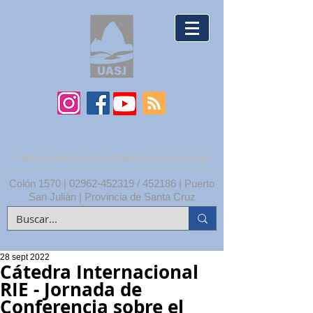
UNPA | UNIDAD ACADÉMICA SAN JULIÁN
Colón 1570 |
02962-452319
/ 452186 | Puerto
San Julián | Provincia de Santa Cruz
28 sept 2022
Cátedra Internacional
RIE - Jornada de
Conferencia sobre el