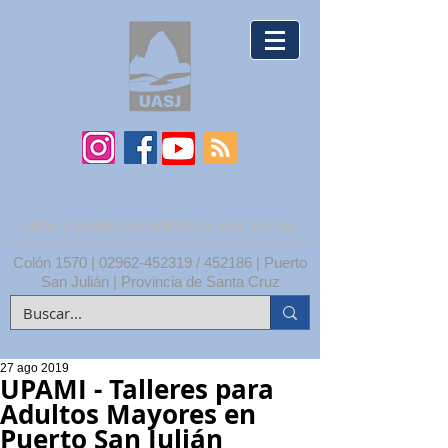
UNPA | UNIDAD ACADÉMICA SAN JULIÁN
Colón 1570 |
02962-452319
/ 452186 | Puerto
San Julián | Provincia de Santa Cruz
27 ago 2019
UPAMI - Talleres para
Adultos Mayores en
Puerto San Julián