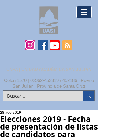
UNPA | UNIDAD ACADÉMICA SAN JULIÁN
Colón 1570 |
02962-452319
/ 452186 | Puerto
San Julián | Provincia de Santa Cruz
28 ago 2019
Elecciones 2019 - Fecha
de presentación de listas
de candidatos para