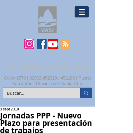
UNPA | UNIDAD ACADÉMICA SAN JULIÁN
Colón 1570 |
02962-452319
/ 452186 | Puerto
San Julián | Provincia de Santa Cruz
3 sept 2019
Jornadas PPP - Nuevo
Plazo para presentación
de trabajos