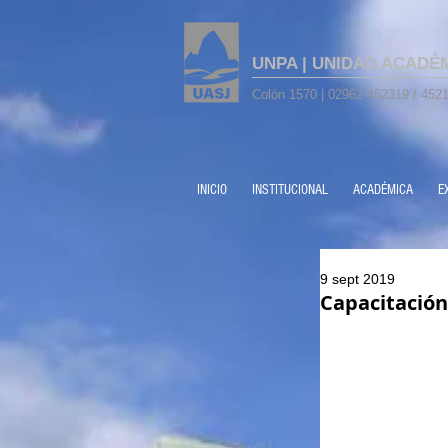
UNPA | UNIDAD ACADÉ
Colón 1570 | 02962-452319 / 4521
INICIO
INSTITUCIONAL
ACADÉMICA
E
9 sept 2019
Capacitación