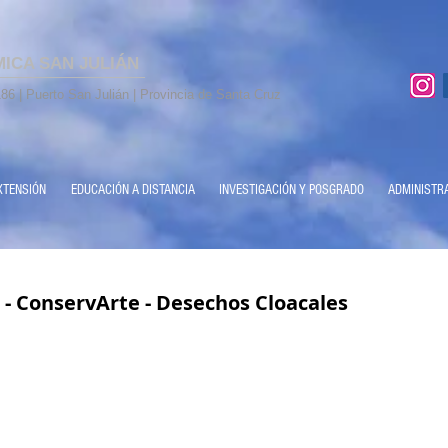
MICA SAN JULIÁN
86 | Puerto San Julián | Provincia de Santa Cruz
XTENSIÓN
EDUCACIÓN A DISTANCIA
INVESTIGACIÓN Y POSGRADO
ADMINISTR
 - ConservArte - Desechos Cloacales