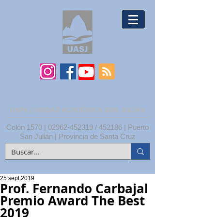
UNPA | UNIDAD ACADÉMICA SAN JULIÁN
Colón 1570 |
02962-452319
/ 452186 | Puerto
San Julián | Provincia de Santa Cruz
25 sept 2019
Prof. Fernando Carbajal
Premio Award The Best
2019