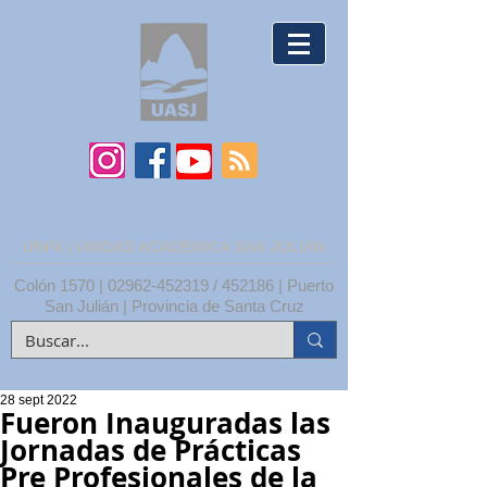
UNPA | UNIDAD ACADÉMICA SAN JULIÁN
Colón 1570 |
02962-452319
/ 452186 | Puerto
San Julián | Provincia de Santa Cruz
28 sept 2022
Fueron Inauguradas las
Jornadas de Prácticas
Pre Profesionales de la