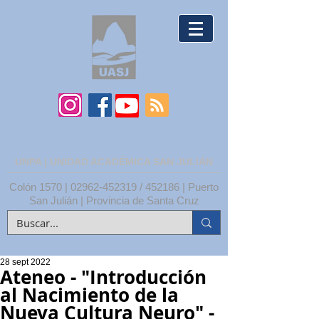
UNPA | UNIDAD ACADÉMICA SAN JULIÁN
Colón 1570 |
02962-452319
/ 452186 | Puerto
San Julián | Provincia de Santa Cruz
28 sept 2022
Ateneo - "Introducción
al Nacimiento de la
Nueva Cultura Neuro" -