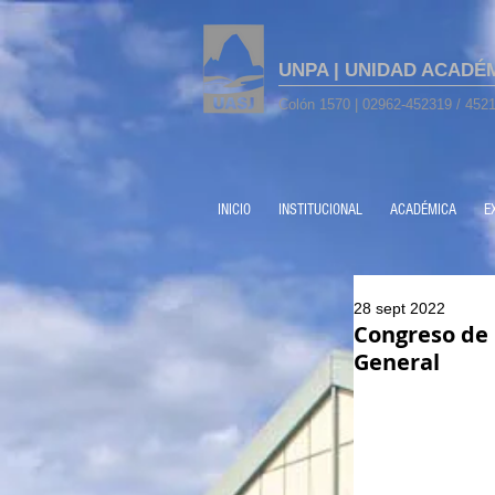
UNPA | UNIDAD ACADÉ
Colón 1570 | 02962-452319 / 4521
INICIO
INSTITUCIONAL
ACADÉMICA
E
28 sept 2022
Congreso de 
General