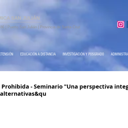
MICA SAN JULIÁN
86 | Puerto San Julián | Provincia de Santa Cruz
XTENSIÓN
EDUCACIÓN A DISTANCIA
INVESTIGACIÓN Y POSGRADO
ADMINISTR
 Prohibida - Seminario "Una perspectiva integ
 alternativas&qu