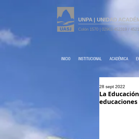
UNPA | UNIDAD ACADÉ
Colón 1570 | 02962-452319 / 4521
INICIO
INSTITUCIONAL
ACADÉMICA
E
28 sept 2022
La Educación
educaciones