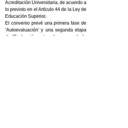
Acreditación Universitaria, de acuerdo a 
lo previsto en el Artículo 44 de la Ley de 
Educación Superior.
El convenio prevé una primera fase de 
‘Autoevaluación’ y una segunda etapa 
de ‘Evaluación externa’, a cargo de la 
CONEAU, sobre el periodo 
comprendido entre 2010 y 2016, que 
permitirá elaborar un Plan Estratégico 
de Desarrollo Institucional para los 
próximos años.
Además de detectar sus fortalezas y 
debilidades, este proceso brindará a la 
UNPA una herramienta fundamental 
para la toma de decisiones y para la 
obtención de financiamiento 
programado para el crecimiento que se 
proyecte.