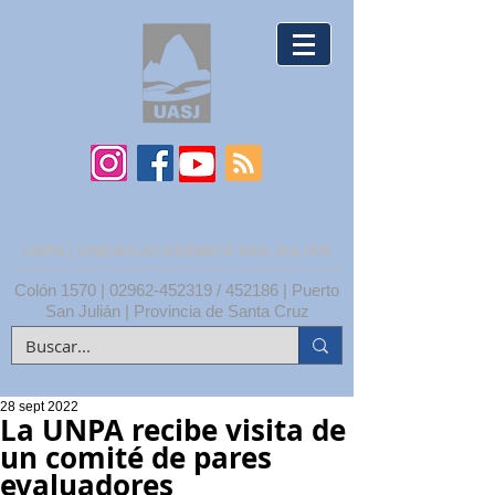
UNPA | UNIDAD ACADÉMICA SAN JULIÁN
Colón 1570 |
02962-452319
/ 452186 | Puerto
San Julián | Provincia de Santa Cruz
28 sept 2022
La UNPA recibe visita de
un comité de pares
evaluadores