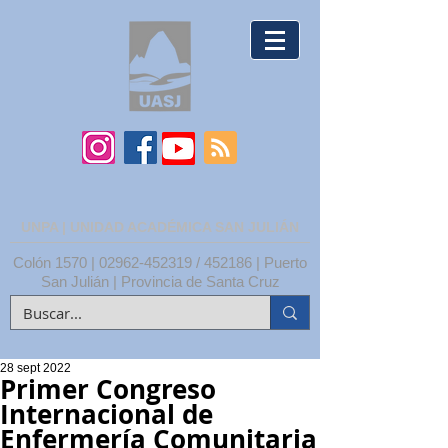
UNPA | UNIDAD ACADÉMICA SAN JULIÁN
Colón 1570 |
02962-452319
/ 452186 | Puerto
San Julián | Provincia de Santa Cruz
28 sept 2022
Primer Congreso
Internacional de
Enfermería Comunitaria