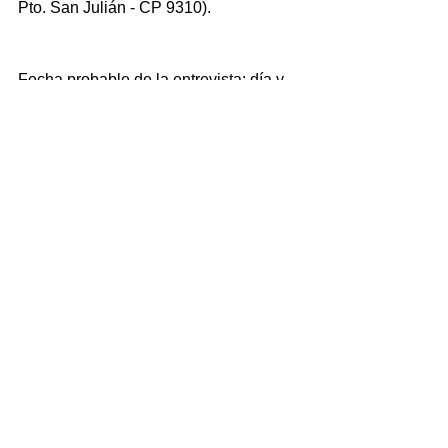
Pto. San Julián - CP 9310).
Fecha probable de la entrevista: día y 
horario a confirmar telefónicamente con 
cada postulante.
Comisión evaluadora: Mg. Marta 
Aliaga, Lic. Celia Soza y  EU Haydee 
Cárdenas, en carácter de titulares, 
siendo el suplente el EU Alfredo 
Benitez. En cuanto a los alumnos 
veedores serán Alaina Sofía 
Fernández como Titular, y a Claudia 
Elisabeth Plata como Suplente.
Para mayor información: dirigirse a la 