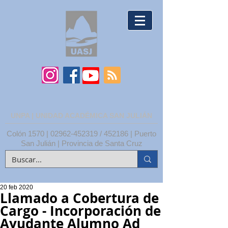
UNPA | UNIDAD ACADÉMICA SAN JULIÁN
Colón 1570 |
02962-452319
/ 452186 | Puerto
San Julián | Provincia de Santa Cruz
20 feb 2020
Llamado a Cobertura de
Cargo - Incorporación de
Ayudante Alumno Ad