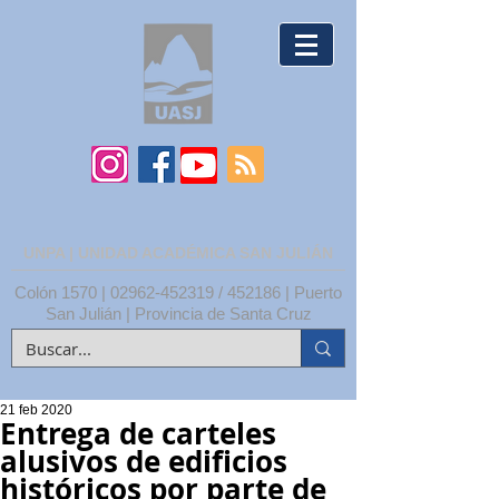
UNPA | UNIDAD ACADÉMICA SAN JULIÁN
Colón 1570 |
02962-452319
/ 452186 | Puerto
San Julián | Provincia de Santa Cruz
21 feb 2020
Entrega de carteles
alusivos de edificios
históricos por parte de