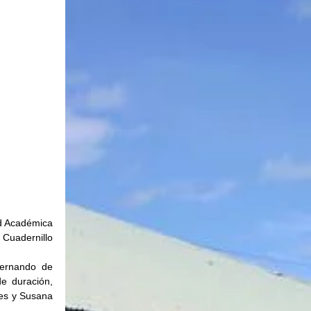
d Académica 
Cuadernillo 
ernando de 
 duración, 
es y Susana 