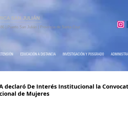
MICA SAN JULIÁN
86 | Puerto San Julián | Provincia de Santa Cruz
XTENSIÓN
EDUCACIÓN A DISTANCIA
INVESTIGACIÓN Y POSGRADO
ADMINISTR
 declaró De Interés Institucional la Convocat
cional de Mujeres