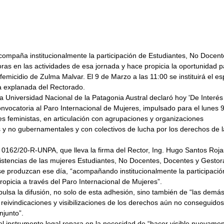
compaña institucionalmente la participación de Estudiantes, No Docent
as en las actividades de esa jornada y hace propicia la oportunidad p
 femicidio de Zulma Malvar. El 9 de Marzo a las 11:00 se instituirá el es
la explanada del Rectorado.
a Universidad Nacional de la Patagonia Austral declaró hoy 'De Interés
 convocatoria al Paro Internacional de Mujeres, impulsado para el lunes
s feministas, en articulación con agrupaciones y organizaciones 
y no gubernamentales y con colectivos de lucha por los derechos de l
 0162/20-R-UNPA, que lleva la firma del Rector, Ing. Hugo Santos Roja
nasistencias de las mujeres Estudiantes, No Docentes, Docentes y Gestora
se produzcan ese día, “acompañando institucionalmente la participación
opicia a través del Paro Internacional de Mujeres”.
pulsa la difusión, no solo de esta adhesión, sino también de “las demá
 reivindicaciones y visibilizaciones de los derechos aún no conseguidos
njunto”.
 el instrumento legal repara en la necesidad de “hacer visible nuevamen