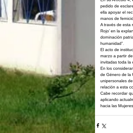
pedido de esclar
ella apoyar el re
manos de femicid
A través de esta 
Rojo’ en la expl
dominación patria
humanidad”.
El acto de instit
marzo a partir de
invitadas toda la 
En los considera
de Género de la 
unipersonales de 
relación a esta c
Cabe recordar qu
aplicando actual
hacia las Mujeres