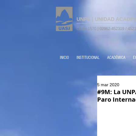
UNPA | UNIDAD ACADÉ
Colón 1570 | 02962-452319 / 4521
INICIO
INSTITUCIONAL
ACADÉMICA
E
5 mar 2020
#9M: La UNPA
Paro Interna