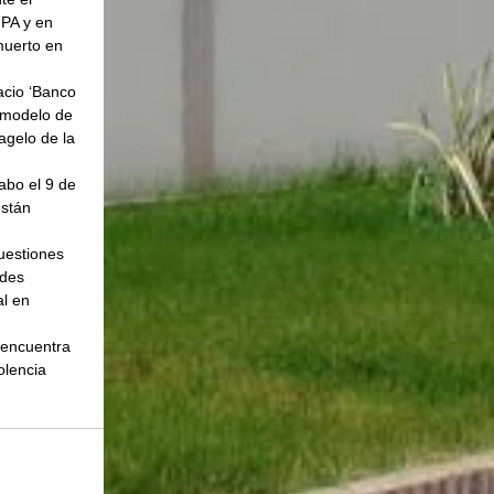
NPA y en 
muerto en 
acio ‘Banco 
 modelo de 
agelo de la 
abo el 9 de 
están 
uestiones 
ades 
l en 
 encuentra 
lencia 