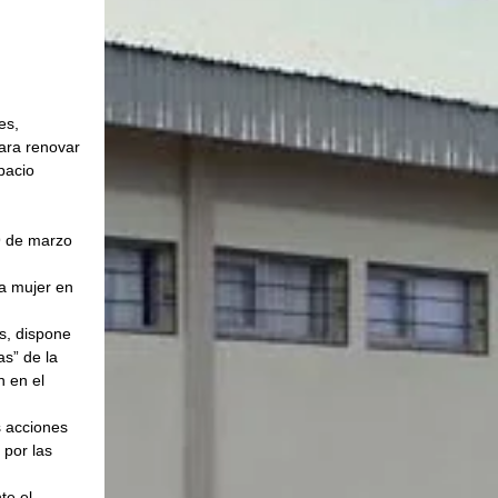
es, 
ara renovar 
pacio 
 
 9 de marzo 
a mujer en 
s, dispone 
s” de la 
 en el 
s acciones 
 por las 
te el 