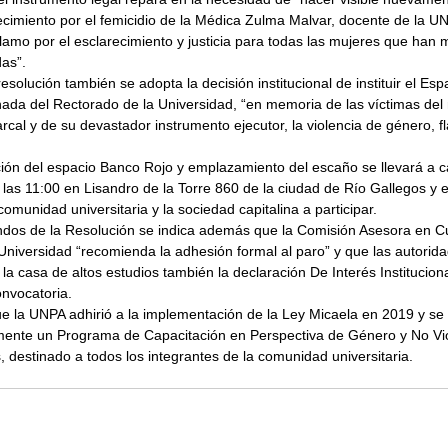
ecimiento por el femicidio de la Médica Zulma Malvar, docente de la U
clamo por el esclarecimiento y justicia para todas las mujeres que han 
as”.
resolución también se adopta la decisión institucional de instituir el Esp
anada del Rectorado de la Universidad, “en memoria de las víctimas del
rcal y de su devastador instrumento ejecutor, la violencia de género, fl
ución del espacio Banco Rojo y emplazamiento del escaño se llevará a c
 las 11:00 en Lisandro de la Torre 860 de la ciudad de Río Gallegos y 
comunidad universitaria y la sociedad capitalina a participar.
ndos de la Resolución se indica además que la Comisión Asesora en C
Universidad “recomienda la adhesión formal al paro” y que las autorid
la casa de altos estudios también la declaración De Interés Instituciona
onvocatoria.
e la UNPA adhirió a la implementación de la Ley Micaela en 2019 y se
mente un Programa de Capacitación en Perspectiva de Género y No Vio
, destinado a todos los integrantes de la comunidad universitaria.