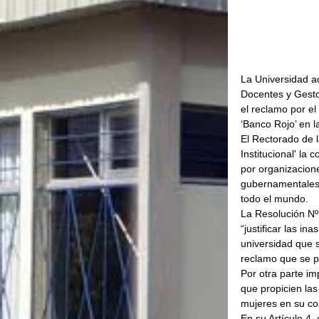
La Universidad a
Docentes y Gestor
el reclamo por el
‘Banco Rojo’ en 
El Rectorado de l
Institucional' la
por organizacione
gubernamentales 
todo el mundo.
La Resolución Nº
“justificar las i
universidad que 
reclamo que se pr
Por otra parte im
que propicien las
mujeres en su co
En su Artículo 4,