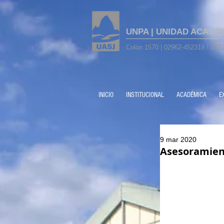
UNPA | UNIDAD ACADÉ
Colón 1570 | 02962-452319 / 4521
INICIO
INSTITUCIONAL
ACADÉMICA
E
9 mar 2020
Asesoramien