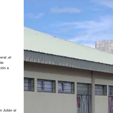
ral ,el 
de 
ión a 
 Julián al 