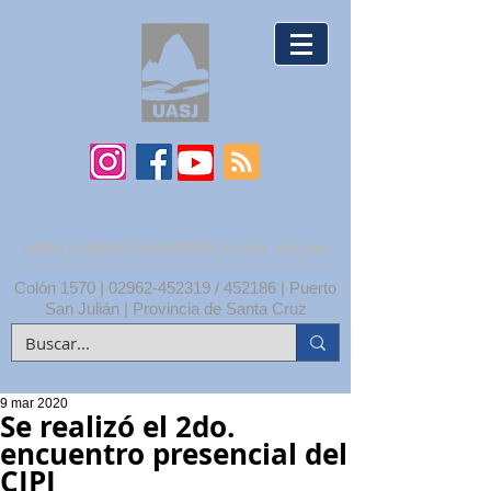
UNPA | UNIDAD ACADÉMICA SAN JULIÁN
Colón 1570 |
02962-452319
/ 452186 | Puerto
San Julián | Provincia de Santa Cruz
9 mar 2020
Se realizó el 2do.
encuentro presencial del
CIPI