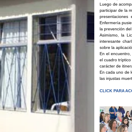
Luego de acompa
participar de la 
presentaciones 
Enfermería pusier
la prevención de
Asimismo, la Li
interesante char
sobre la aplicaci
En el encuentro, 
el cuadro tríptic
carácter de itiner
En cada uno de lo
las injustas muer
CLICK PARA A