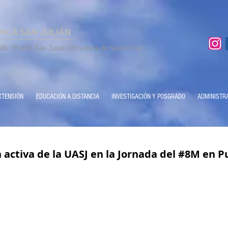
MICA SAN JULIÁN
86 | Puerto San Julián | Provincia de Santa Cruz
XTENSIÓN
EDUCACIÓN A DISTANCIA
INVESTIGACIÓN Y POSGRADO
ADMINISTR
n activa de la UASJ en la Jornada del #8M en P