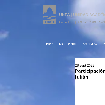
UNPA | UNIDAD ACADÉ
Colón 1570 | 02962-452319 / 4521
INICIO
INSTITUCIONAL
ACADÉMICA
E
28 sept 2022
Participació
Julián