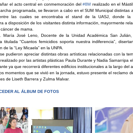
ñar el acto central en conmemoración del 
#8M
 realizado en el Másti
marcha programada, se llevaron a cabo en el SUM Municipal distintas ac
entre las cuales se encontraba el stand de la UASJ, donde la 
a a disposición de los visitantes distinta información, mayormente rela
l cáncer de mama.
c. María José Leno, Docente de la Unidad Académica San Julián, 
la titulada “Cuantos femicidios soporta nuestra indiferencia”, disert
ón de la “Ley Micaela” en la UNPA.
se pudieron apreciar distintas obras artísticas relacionadas con la tem
o realizado por las artistas plásticas Paula Durante y Nadia Samarripa el
ante ya que recorrerá diferentes edificios institucionales a la largo del 
s momentos que se vivió en la jornada, estuvo presente el reclamo de j
tes de Liseth Barrera y Zulma Malvar.
CCEDER AL ÁLBUM DE FOTOS