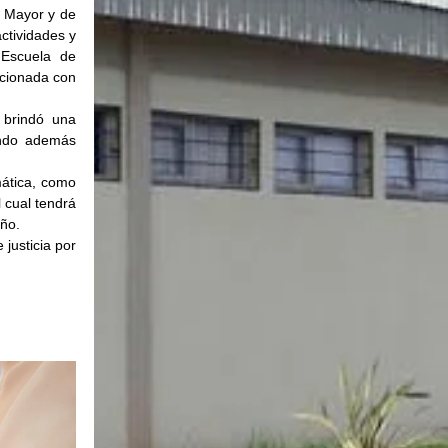
l Mayor y de 
tividades y 
Escuela de 
cionada con 
brindó una 
ando además 
ática, como 
 cual tendrá 
año.
usticia por 