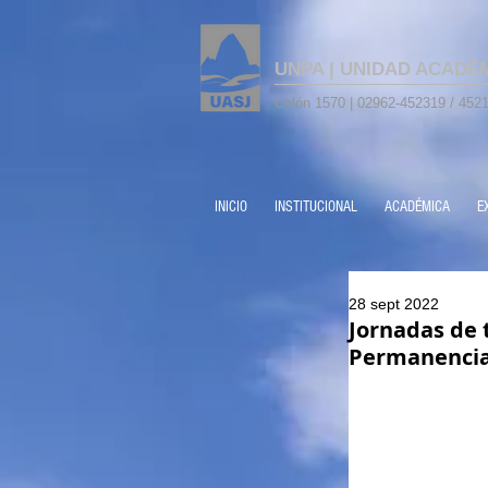
UNPA | UNIDAD ACADÉ
Colón 1570 | 02962-452319 / 4521
INICIO
INSTITUCIONAL
ACADÉMICA
E
28 sept 2022
Jornadas de t
Permanencia 