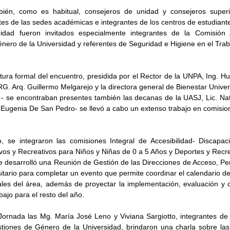
mbién, como es habitual, consejeros de unidad y consejeros superi
tes de las sedes académicas e integrantes de los centros de estudiant
idad fueron invitados especialmente integrantes de la Comisión 
nero de la Universidad y referentes de Seguridad e Higiene en el Trab
ura formal del encuentro, presidida por el Rector de la UNPA, Ing. Hug
. Arq. Guillermo Melgarejo y la directora general de Bienestar Universi
 - se encontraban presentes también las decanas de la UASJ, Lic. Nata
 Eugenia De San Pedro- se llevó a cabo un extenso trabajo en comisio
, se integraron las comisiones Integral de Accesibilidad- Discapaci
vos y Recreativos para Niños y Niñas de 0 a 5 Años y Deportes y Recr
e desarrolló una Reunión de Gestión de las Direcciones de Acceso, Pe
itario para completar un evento que permite coordinar el calendario de 
les del área, además de proyectar la implementación, evaluación y o
bajo para el resto del año.
 Jornada las Mg. María José Leno y Viviana Sargiotto, integrantes de 
iones de Género de la Universidad, brindaron una charla sobre las 