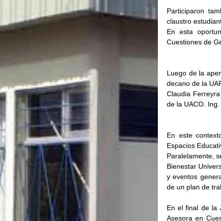
Participaron ta
claustro estudian
En esta oportun
Cuestiones de Gé
Luego de la apert
decano de la UARG
Claudia Ferreyra
de la UACO. Ing.
En este contexto
Espacios Educati
Paralelamente, s
Bienestar Univers
y eventos genera
de un plan de tra
En el final de la
Asesora en Cuest