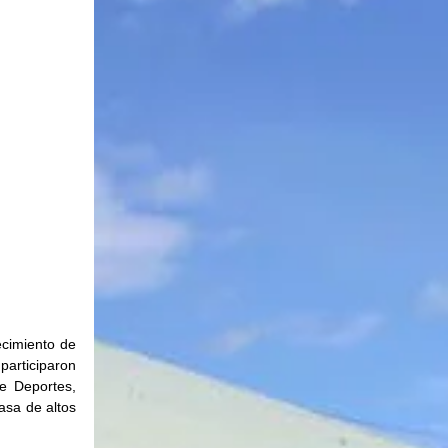
cimiento de 
articiparon 
e Deportes, 
sa de altos 