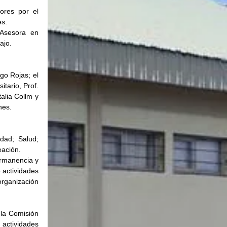
ores por el 
es.
Asesora en 
ajo.
o Rojas; el 
tario, Prof. 
lia Collm y 
nes.
dad; Salud; 
eación.
rmanencia y 
actividades 
rganización 
la Comisión 
actividades 