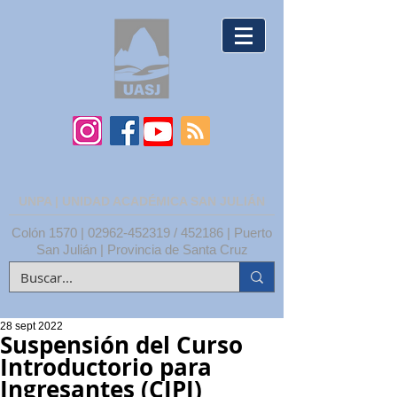
UNPA | UNIDAD ACADÉMICA SAN JULIÁN
Colón 1570 |
02962-452319
/ 452186 | Puerto
San Julián | Provincia de Santa Cruz
28 sept 2022
Suspensión del Curso
Introductorio para
Ingresantes (CIPI)