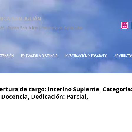
MICA SAN JULIÁN
86 | Puerto San Julián | Provincia de Santa Cruz
XTENSIÓN
EDUCACIÓN A DISTANCIA
INVESTIGACIÓN Y POSGRADO
ADMINISTR
rtura de cargo: Interino Suplente, Categoría
Docencia, Dedicación: Parcial,