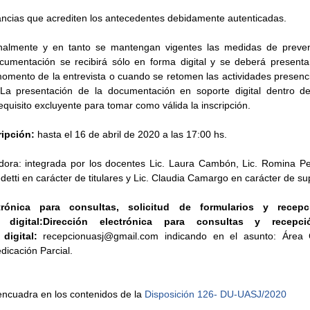
ancias que acrediten los antecedentes debidamente autenticadas.
almente y en tanto se mantengan vigentes las medidas de prevenc
umentación se recibirá sólo en forma digital y se deberá presentar
omento de la entrevista o cuando se retomen las actividades presencia
 La presentación de la documentación en soporte digital dentro de
equisito excluyente para tomar como válida la inscripción.
ripción:
 hasta el 16 de abril de 2020 a las 17:00 hs.
ora: integrada por los docentes Lic. Laura Cambón, Lic. Romina Per
tti en carácter de titulares y Lic. Claudia Camargo en carácter de su
trónica para consultas, solicitud de formularios y recepc
 digital:Dirección electrónica para consultas y recepc
digital:
 recepcionuasj@gmail.com indicando en el asunto: Área
dicación Parcial.
encuadra en los contenidos de la 
Disposición 126- DU-UASJ/2020