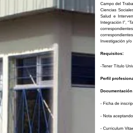
Campo del Trabajo
Ciencias Sociales
Salud e Interve
Integración I”, “T
correspondiente
correspondiente
Investigación y/o 
Requisitos:
-Tener Título Uni
Perfil profesiona
Documentación 
- Ficha de inscri
- Nota aceptando 
- Curriculum Vita