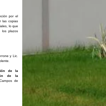
ión por el 
 las copias 
les, lo que 
 los plazos 
rone y Lic. 
plente.
ión de la 
ión de la 
 Campos de 