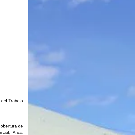
del Trabajo 
obertura de 
cial, Área: 