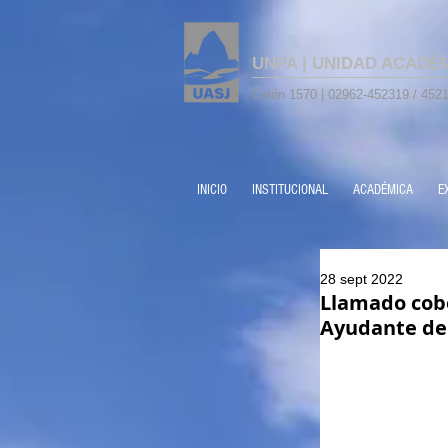
UNPA | UNIDAD ACADÉ
Colón 1570 | 02962-452319 / 4521
INICIO
INSTITUCIONAL
ACADÉMICA
E
28 sept 2022
Llamado cobe
Ayudante de 