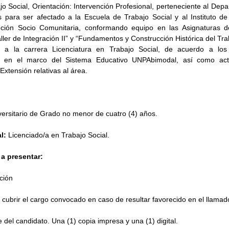
 Social, Orientación: Intervención Profesional, perteneciente al Depa
 para ser afectado a la Escuela de Trabajo Social y al Instituto de I
nción Socio Comunitaria, conformando equipo en las Asignaturas de
aller de Integración II” y “Fundamentos y Construcción Histórica del Trab
s a la carrera Licenciatura en Trabajo Social, de acuerdo a los 
s en el marco del Sistema Educativo UNPAbimodal, así como acti
Extensión relativas al área.
versitario de Grado no menor de cuatro (4) años.
l:
 Licenciado/a en Trabajo Social.
a presentar:
pción
cubrir el cargo convocado en caso de resultar favorecido en el llamad
e del candidato. Una (1) copia impresa y una (1) digital.