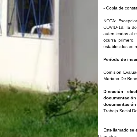
- Copia de const
NOTA: Excepcion
COVID-19, la doc
autenticadas al m
ocurra primero.
establecidos es r
Período de insc
Comisión Evaluad
Mariana De Benede
Dirección elec
documentación
documentación 
Trabajo Social De
Este llamado se 
Llamados