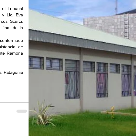
:
 el Tribunal 
y Lic. Eva 
os Scurzi. 
final de la 
 conformado 
istencia de 
ante Ramona 
 Patagonia 