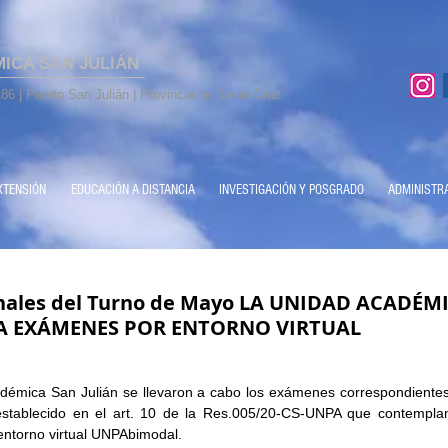
MICA SAN JULIÁN
86 | Puerto San Julián | Provincia de Santa Cruz
XTENSIÓN
EDUCACIÓN A DISTANCIA
INVESTIGACIÓN Y POSGRADO
ADMINISTR
nales del Turno de Mayo LA UNIDAD ACADÉM
A EXÁMENES POR ENTORNO VIRTUAL
démica San Julián se llevaron a cabo los exámenes correspondientes 
stablecido en el art. 10 de la Res.005/20-CS-UNPA que contempla
entorno virtual UNPAbimodal.