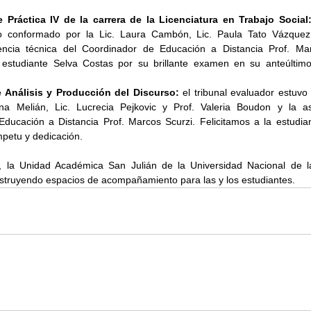
 Práctica IV de la carrera de la Licenciatura en Trabajo Social
o conformado por la Lic. Laura Cambón, Lic. Paula Tato Vázquez 
encia técnica del Coordinador de Educación a Distancia Prof. Marc
 estudiante Selva Costas por su brillante examen en su anteúltimo 
 Análisis y Producción del Discurso:
 el tribunal evaluador estuvo
ina Melián, Lic. Lucrecia Pejkovic y Prof. Valeria Boudon y la as
ducación a Distancia Prof. Marcos Scurzi. Felicitamos a la estudi
mpetu y dedicación.
 la Unidad Académica San Julián de la Universidad Nacional de la
nstruyendo espacios de acompañamiento para las y los estudiantes.