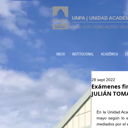
UNPA | UNIDAD ACADÉ
Colón 1570 | 02962-452319 / 4521
INICIO
INSTITUCIONAL
ACADÉMICA
E
28 sept 2022
Exámenes fi
JULIÁN TOM
En la Unidad Aca
mayo según lo e
mediados por el 