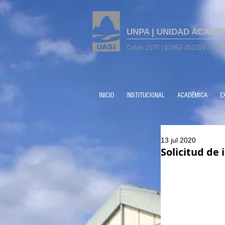
UNPA | UNIDAD ACADÉ
Colón 1570 | 02962-452319 / 4521
INICIO
INSTITUCIONAL
ACADÉMICA
E
13 jul 2020
Solicitud de 