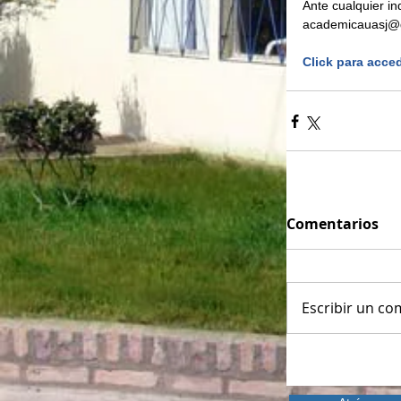
Ante cualquier in
academicauasj@
Click para acced
Comentarios
Escribir un com