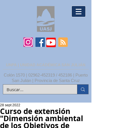
UNPA | UNIDAD ACADÉMICA SAN JULIÁN
Colón 1570 |
02962-452319
/ 452186 | Puerto
San Julián | Provincia de Santa Cruz
28 sept 2022
Curso de extensión
"Dimensión ambiental
de los Objetivos de