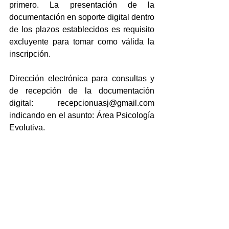
primero. La presentación de la 
documentación en soporte digital dentro 
de los plazos establecidos es requisito 
excluyente para tomar como válida la 
inscripción.
Dirección electrónica para consultas y 
de recepción de la documentación 
digital: recepcionuasj@gmail.com 
indicando en el asunto: Área Psicología 
Evolutiva.
Cierre de inscripción: 15 de septiembre 
de 2020 a las 17:00 hs. No se recibirá 
documentación en horario y fecha 
posterior a la misma.  
Comisión Evaluadora: Lic. Gonzalo 
Daniel Galván, Lic. Raquel 