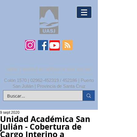
UNPA | UNIDAD ACADÉMICA SAN JULIÁN
Colón 1570 |
02962-452319
/ 452186 | Puerto
San Julián | Provincia de Santa Cruz
9 sept 2020
Unidad Académica San
Julián - Cobertura de
Cargo Interino a