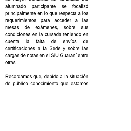
alumnado participante se focalizó 
principalmente en lo que respecta a los 
requerimientos para acceder a las 
mesas de exámenes, sobre sus 
condiciones en la cursada teniendo en 
cuenta la falta de envíos de 
certificaciones a la Sede y sobre las 
cargas de notas en el SIU Guaraní entre 
otras
Recordamos que, debido a la situación 
de público conocimiento que estamos 
atravesando, las mesas de exámenes 
2020 serán abordadas bajo modalidad 
virtual según lo acordado en el Consejo 
Superior pasado en donde se 
explicitara el cronograma de los tres 
turnos venideros.