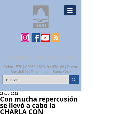
UNPA | UNIDAD ACADÉMICA SAN JULIÁN
Colón 1570 |
02962-452319
/ 452186 | Puerto
San Julián | Provincia de Santa Cruz
28 sept 2022
Con mucha repercusión
se llevó a cabo la
CHARLA CON