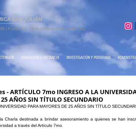
MICA SAN JULIÁN
86 | Puerto San Julián | Provincia de Santa Cruz
XTENSIÓN
EDUCACIÓN A DISTANCIA
INVESTIGACIÓN Y POSGRADO
ADMINISTR
es - ARTÍCULO 7mo INGRESO A LA UNIVERSID
 25 AÑOS SIN TÍTULO SECUNDARIO
 UNIVERSIDAD PARA MAYORES DE 25 AÑOS SIN TÍTULO SECUNDAR
la Charla destinada a brindar asesoramiento a quienes se han inscri
ersidad a través del Artículo 7mo. 