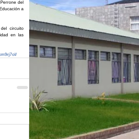
Perrone del 
Educación a 
el circuito 
dad en las 
xm9rj7ol/