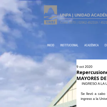
UNPA | UNIDAD ACADÉ
Colón 1570 | 02962-452319 / 4521
INICIO
INSTITUCIONAL
ACADÉMICA
E
9 oct 2020
Repercusion
MAYORES DE
 INGRESO A LA
Se llevó a cabo 
ingreso a la Univ