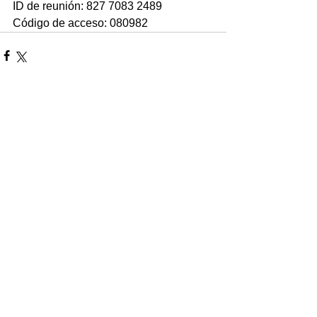
ID de reunión: 827 7083 2489
Código de acceso: 080982
Comentarios
Escribir un comentario...
© 2022 Unidad Académica San Julián |