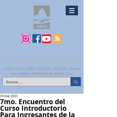
UNPA | UNIDAD ACADÉMICA SAN JULIÁN
Colón 1570 |
02962-452319
/ 452186 | Puerto
San Julián | Provincia de Santa Cruz
19 mar 2021
7mo. Encuentro del
Curso Introductorio
Para Ingresantes de la