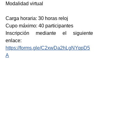
Modalidad virtual 
Carga horaria: 30 horas reloj
Cupo máximo: 40 participantes
Inscripción mediante el siguiente 
enlace: 
https://forms.gle/C2xwDa2hLgNYqpD5
A
Otorga 3 créditos para estudiantes del 
Profesorado para la Educación Primaria 
o podrán optar por horas de Ateneo
Instituto de Educación y Ciudadanía
Noticias