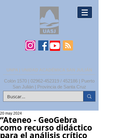
UNPA | UNIDAD ACADÉMICA SAN JULIÁN
Colón 1570 |
02962-452319
/ 452186 | Puerto
San Julián | Provincia de Santa Cruz
20 may 2024
“Ateneo - GeoGebra
como recurso didáctico
para el análisis crítico