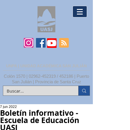
UNPA | UNIDAD ACADÉMICA SAN JULIÁN
Colón 1570 |
02962-452319
/ 452186 | Puerto
San Julián | Provincia de Santa Cruz
7 jun 2022
Boletín informativo -
Escuela de Educación
UASJ