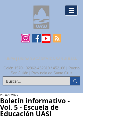
UNPA | UNIDAD ACADÉMICA SAN JULIÁN
Colón 1570 |
02962-452319
/ 452186 | Puerto
San Julián | Provincia de Santa Cruz
28 sept 2022
Boletín informativo -
Vol. 5 - Escuela de
Educación UASJ