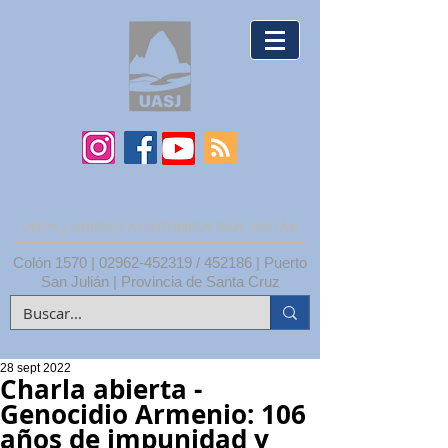
UNPA | UNIDAD ACADÉMICA SAN JULIÁN
Colón 1570 |
02962-452319
/ 452186 | Puerto
San Julián | Provincia de Santa Cruz
28 sept 2022
Charla abierta -
Genocidio Armenio: 106
años de impunidad y