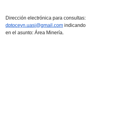
Dirección electrónica para consultas: 
dptoceyn.uasj@gmail.com
 indicando 
en el asunto: Área Minería.
Período de inscripción: 11, 12 y 13 de 
noviembre de 2025.
Cierre de inscripción: 13 de noviembre 
de 2025 a las 17:00 h. No se recibirá 
documentación en horario y fecha 
posterior a la misma.
Documentación Complementaria: 
https://www.unpa.edu.ar/cargo/presupu