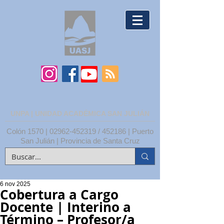
UNPA | UNIDAD ACADÉMICA SAN JULIÁN
Colón 1570 |
02962-452319
/ 452186 | Puerto
San Julián | Provincia de Santa Cruz
6 nov 2025
Cobertura a Cargo
Docente | Interino a
Término – Profesor/a