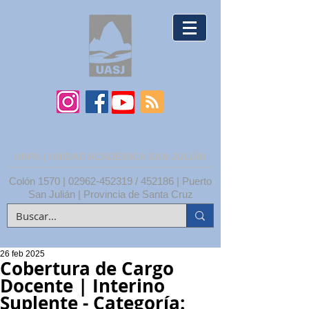
UNPA | UNIDAD ACADÉMICA SAN JULIÁN
Colón 1570 |
02962-452319
/ 452186 | Puerto
San Julián | Provincia de Santa Cruz
26 feb 2025
Cobertura de Cargo
Docente | Interino
Suplente - Categoría: