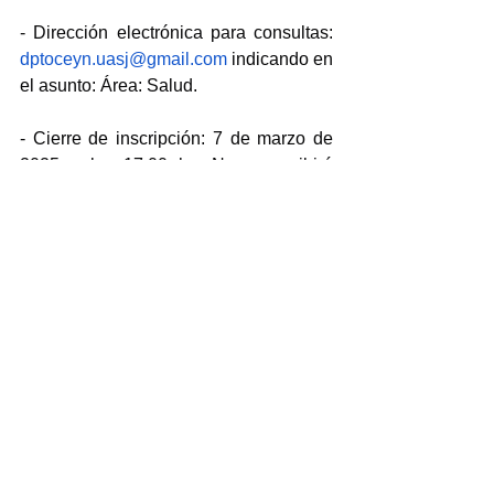
- Dirección electrónica para consultas: 
dptoceyn.uasj@gmail.com
 indicando en 
el asunto: Área: Salud.
- Cierre de inscripción: 7 de marzo de 
2025 a las 17:00 hs. No se recibirá 
documentación en horario y fecha 
posterior a la misma.
Información Complementaria: 
https://www.unpa.edu.ar/.../presupues
to-uuaa-5as-5-10091
...
- Comisión Evaluadora: estará 
integrada por la Lic. Patricia Gómez, 
Lic. Susana Lara y Lic. Karen Sinclair 
en carácter de titulares y la Lic. Gabriela 
Cañari en carácter de suplente.