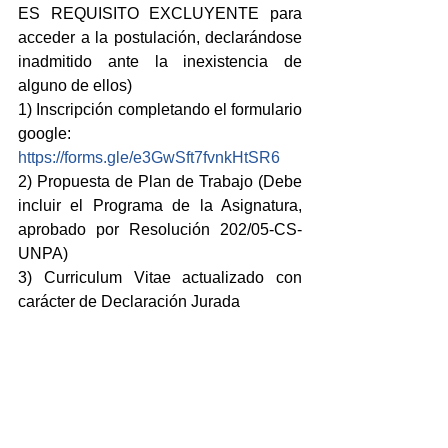
ES REQUISITO EXCLUYENTE para 
acceder a la postulación, declarándose 
inadmitido ante la inexistencia de 
alguno de ellos)
1) Inscripción completando el formulario 
google: 
https://forms.gle/e3GwSft7fvnkHtSR6
2) Propuesta de Plan de Trabajo (Debe 
incluir el Programa de la Asignatura, 
aprobado por Resolución 202/05-CS-
UNPA)
3) Curriculum Vitae actualizado con 
carácter de Declaración Jurada
4) Copia de constancias que acrediten 
los antecedentes, debiendo constar la 
certificación de antecedentes laborales, 
las copias del título (diploma y 
certificado analítico)
5) Copia de DNI y CUIL