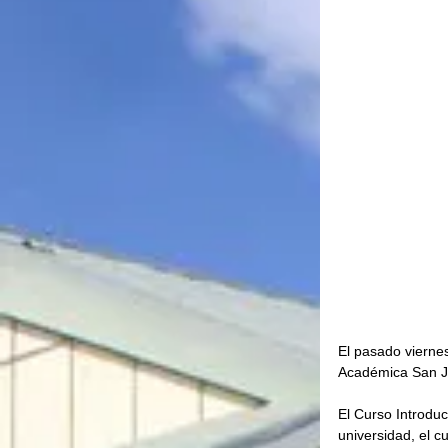
El pasado viernes
Académica San Ju
El Curso Introdu
universidad, el c