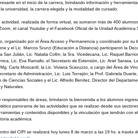
esante en el inicio de la carrera, brindando información y herramienta
la universidad, la carrera elegida y la modalidad de cursado. 
 actividad, realizada de forma virtual, se sumaron más de 400 alumnos
 Zoom, el canal Youtube y el Facebook Oficial de la Unidad Académica 
, organizado por el Área Acceso y Permanencia y coordinado por su titu
ne y el Lic. Marcos Scurzi (Educación a Distancia) participaron la Dec
San Julián, Lic. Natalia Collm; la Sra. Vicedecana, Lic. Raquel Barrio
ica, Lic. Eva Ramallo; el Secretario de Extensión, Lic. Ariel Sarasa, La
 Mg. Carla Moscardi; la Lic. Viviana Scavuzzo, a cargo del Área de Vinc
cretario de Administración, Lic. Luis Torrejón; la Prof. Gabriela Duarte,
de Ciencias Sociales y el Lic. Alfredo Benítez, Director del Departame
 y Naturales.
y responsables de áreas, brindaron la bienvenida a los alumnos ingres
tético panorama de las actividades que se realizan desde sus sectores
rramientas y contenidos disponibles y la vinculación que tendrán con e
toria académica. 
tro del CIPI se realizará hoy lunes 8 de marzo a las 19 hs. a través de