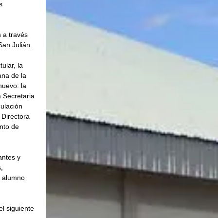
s 
 a través 
San Julián.
lar, la 
ana de la 
nuevo: la 
 Secretaria 
ulación 
 Directora 
nto de 
antes y 
, 
l alumno 
l siguiente 