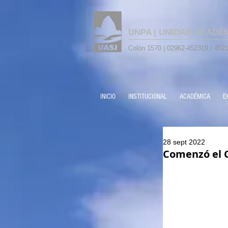
UNPA | UNIDAD ACADÉ
Colón 1570 | 02962-452319 / 4521
INICIO
INSTITUCIONAL
ACADÉMICA
E
28 sept 2022
Comenzó el C