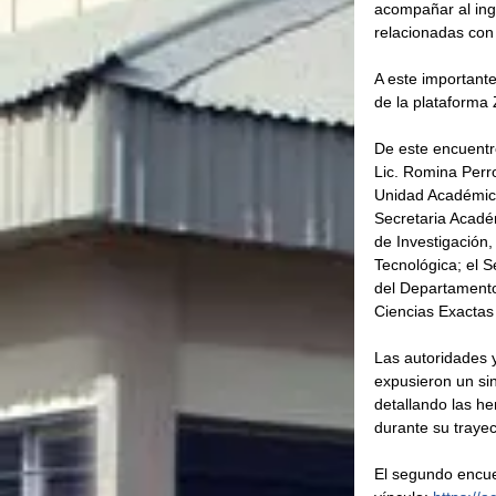
acompañar al ingr
relacionadas con 
A este importante
de la plataforma
De este encuentro
Lic. Romina Perro
Unidad Académica 
Secretaria Académ
de Investigación,
Tecnológica; el Se
del Departamento 
Ciencias Exactas
Las autoridades 
expusieron un sin
detallando las he
durante su trayec
El segundo encuen