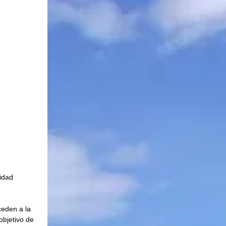
idad 
ceden a la 
objetivo de 