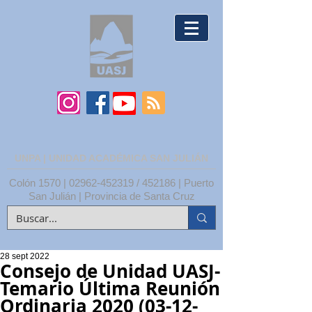
UNPA | UNIDAD ACADÉMICA SAN JULIÁN
Colón 1570 |
02962-452319
/ 452186 | Puerto
San Julián | Provincia de Santa Cruz
28 sept 2022
Consejo de Unidad UASJ-
Temario Última Reunión
Ordinaria 2020 (03-12-