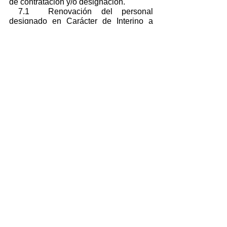
de contratación y/o designación.
 7.1  Renovación del personal 
designado en Carácter de Interino a 
término. 
 7.2  Renovación de personal 
contratado mediante la figura de 
Locaciones de Servicio.
 7.3  Renovación de la designación de 
la Dirección del Coro UASJ
Comentarios
Escribir un comentario...