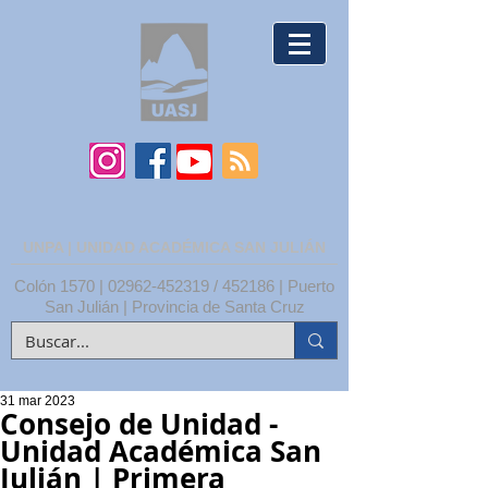
UNPA | UNIDAD ACADÉMICA SAN JULIÁN
Colón 1570 |
02962-452319
/ 452186 | Puerto
San Julián | Provincia de Santa Cruz
31 mar 2023
Consejo de Unidad -
Unidad Académica San
Julián | Primera