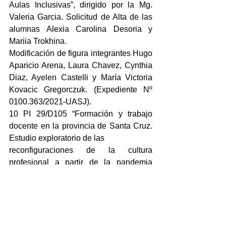
Aulas Inclusivas”, dirigido por la Mg. 
Valeria Garcia. Solicitud de Alta de las 
alumnas Alexia Carolina Desoria y 
Mariia Trokhina.
Modificación de figura integrantes Hugo 
Aparicio Arena, Laura Chavez, Cynthia 
Diaz, Ayelen Castelli y María Victoria 
Kovacic Gregorczuk. (Expediente Nº 
0100.363/2021-UASJ).
10 PI 29/D105 “Formación y trabajo 
docente en la provincia de Santa Cruz. 
Estudio exploratorio de las
reconfiguraciones de la cultura 
profesional a partir de la pandemia 
Covid-19”- dirigido por la Dra. Valeria 
Bedacarratx. Alta Prof. Amalia Alder 
Schafino, Lic. Marta Alicia Ochoa, Prof. 
Carolina González y Lic. Camila Oyarzo 
como integrantes externas. (Expediente 