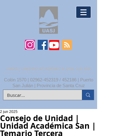
UNPA | UNIDAD ACADÉMICA SAN JULIÁN
Colón 1570 |
02962-452319
/ 452186 | Puerto
San Julián | Provincia de Santa Cruz
2 jun 2025
Consejo de Unidad |
Unidad Académica San |
Temario Tercera