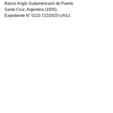
Banco Anglo Sudamericano de Puerto 
Santa Cruz, Argentina (1935). 
Expediente N° 0110.722/2025-UASJ.
8 Actividad de Extensión 14 de Junio: 
Día Mundial del Donante de Sangre – 
Una gota, una esperanza" ISISC. 
Expediente N° 0111.393/2025-UASJ.
9 Proyecto: Laboratorio de 
Experiencias Pedagógicas en 
Educación a Distancia. Expediente N° 
0111.423/2025-UASJ.
10 Aporte RSE "Refuncionalización de 
la Residencia Universitaria Antiguo 
Hotel Colón". Etapa 3. Expediente Nº 
0111.426/2025-UASJ.
Noticias