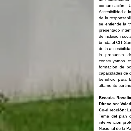
comunicación. U
Accesibilidad a l
de la responsabil
se entiende la t
presentado intenta
de inclusión soci
brinda el CIT Sa
de la accesibilid
la propuesta d
construyamos es
formación de po
capacidades de d
beneficio para 
altamente pertine
Becaria: Rosalí
Dirección: Vale
Co-dirección: L
Tema del plan d
intervención prof
Nacional de la Pa