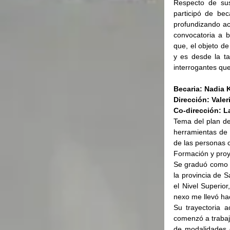
Respecto de sus
participó de be
profundizando ac
convocatoria a b
que, el objeto de
y es desde la ta
interrogantes que
Becaria: Nadia 
Dirección: Vale
Co-dirección: L
Tema del plan de 
herramientas de a
de las personas 
Formación y proy
Se graduó como T
la provincia de 
el Nivel Superior
nexo me llevó ha
Su trayectoria a
comenzó a trabaja
de modalidades q