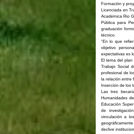
Formación y proy
Licenciada en Tra
Académica Rio Gal
Pública para Pe
graduación formó
técnico.
“En lo que refie
objetivo person
expectativas es l
El tema del plan 
Trabajo Social d
profesional de l
la relación entre
Inserción de los t
Las tres becari
Humanidades de 
Educación Superio
de investigació
vinculación a lo
geográficamente 
declive institucio