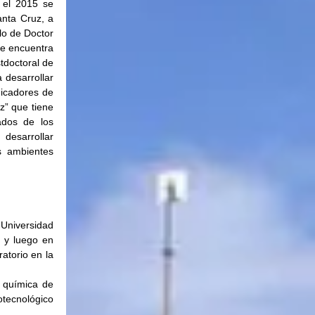
el 2015 se 
nta Cruz, a 
o de Doctor 
e encuentra 
doctoral de 
desarrollar 
icadores de 
” que tiene 
dos de los 
esarrollar 
s ambientes 
niversidad 
 y luego en 
torio en la 
química de 
ecnológico 