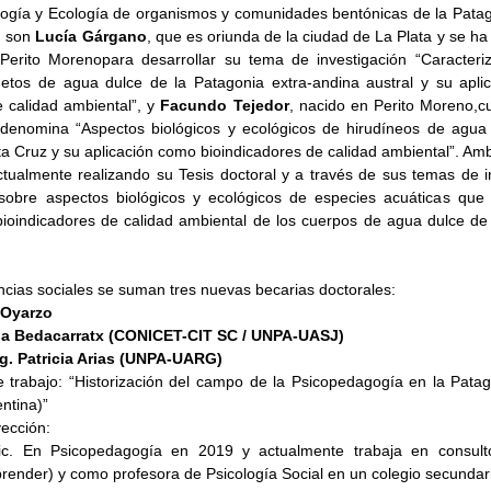
ología y Ecología de organismos y comunidades bentónicas de la Patago
 son 
Lucía Gárgano
, que es oriunda de la ciudad de La Plata y se ha
Perito Morenopara desarrollar su tema de investigación “Caracteriz
etos de agua dulce de la Patagonia extra-andina austral y su apli
 calidad ambiental”, y 
Facundo Tejedor
, nacido en Perito Moreno,c
 denomina “Aspectos biológicos y ecológicos de hirudíneos de agua 
a Cruz y su aplicación como bioindicadores de calidad ambiental”. Amb
tualmente realizando su Tesis doctoral y a través de sus temas de in
sobre aspectos biológicos y ecológicos de especies acuáticas que 
bioindicadores de calidad ambiental de los cuerpos de agua dulce de l
ncias sociales se suman tres nuevas becarias doctorales:
 Oyarzo
ria Bedacarratx (CONICET-CIT SC / UNPA-UASJ) 
g. Patricia Arias (UNPA-UARG)
 trabajo: “Historización del campo de la Psicopedagogía en la Patago
ntina)”
ección: 
ic. En Psicopedagogía en 2019 y actualmente trabaja en consultor
prender) y como profesora de Psicología Social en un colegio secundari