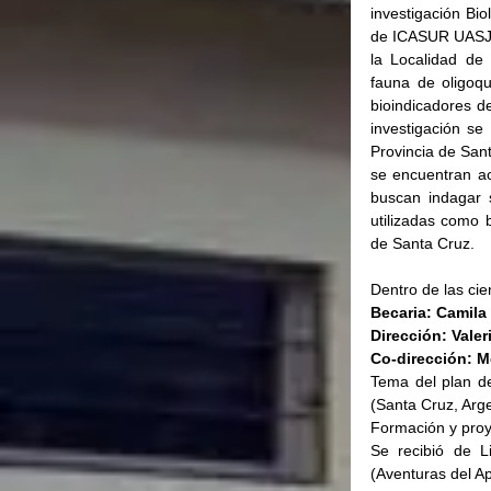
investigación Bi
de ICASUR UASJ
la Localidad de 
fauna de oligoqu
bioindicadores de
investigación se
Provincia de Sant
se encuentran ac
buscan indagar 
utilizadas como 
de Santa Cruz.
Dentro de las cie
Becaria: Camila
Dirección: Vale
Co-dirección: M
Tema del plan de
(Santa Cruz, Arge
Formación y proy
Se recibió de L
(Aventuras del A