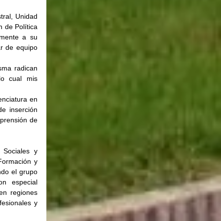
ral, Unidad 
de Política 
amente a su 
r de equipo 
sma radican 
o cual mis 
nciatura en 
e inserción 
prensión de 
Sociales y 
ormación y 
do el grupo 
n especial 
en regiones 
esionales y 