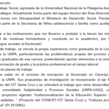
ección: 
bajo Social, egresada de la Universidad Nacional de la Patagonia Aust
legos. Actualmente forma parte del equipo técnico del Área Dirección 
rsonas con Discapacidad el Ministerio de Desarrollo Social. Previ
 parte de la Secretaria de Niñez adolescencia y familia como auxilia
re a las motivaciones que me llevaron a postular a la becan las mi
al de continuar formándome y creciendo en lo académico, por l
ograr acceder al Doctorado”.
de trabajo, se vincula la propia experiencia como graduada de la Lice
e la UNPA, particularmente las problemáticas propias del proceso d
os graduados de esa carrera, pretendiendo aportar elementos a la com
 formación de grado y la práctica profesional en el campo laboral.
res planes de trabajo: 
as están en el proceso de inscripción al Doctorado en Ciencias 
la UNPA. Sus propuestas de investigación se incorporarán al eje F
r del CIT Santa Cruz y se articulará al trabajo que viene desarrollan
n consolidado Subjetividad y Procesos Sociales (UNPA-UASJ), co
s proyectos vigentes “Institucionalización de la Educación Superior 
aisladas...” (Proyecto del CONICET-CIT Santa Cruz) y “Culturas prof
nal” (PI 29 D081). 