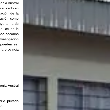
nia Austral 
 radicado en 
ación de la 
cación como 
uyo tema de 
dulce de la 
os becarios 
vestigación 
pueden ser 
a provincia 
nia Austral 
io privado 
o. 