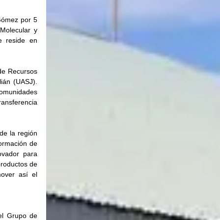
ómez por 5 
Molecular y 
 reside en 
de Recursos 
ián (UASJ). 
omunidades 
ansferencia 
e la región 
ormación de 
ovador para 
roductos de 
over así el 
l Grupo de 