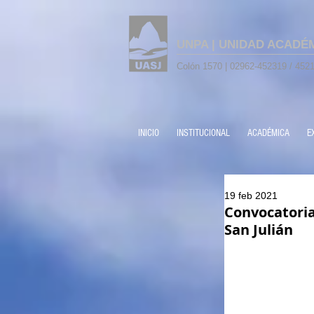
UNPA | UNIDAD ACADÉ
Colón 1570 | 02962-452319 / 4521
INICIO
INSTITUCIONAL
ACADÉMICA
E
19 feb 2021
Convocatoria
San Julián