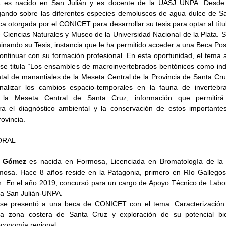
s
 es nacido en San Julián y es docente de la UASJ UNPA. Desde 
gando sobre las diferentes especies demoluscos de agua dulce de Sa
a otorgada por el CONICET para desarrollar su tesis para optar al títul
 Ciencias Naturales y Museo de la Universidad Nacional de la Plata. S
nando su Tesis, instancia que le ha permitido acceder a una Beca Post
tinuar con su formación profesional. En esta oportunidad, el tema a 
se titula “Los ensambles de macroinvertebrados bentónicos como ind
tal de manantiales de la Meseta Central de la Provincia de Santa Cruz
nalizar los cambios espacio-temporales en la fauna de invertebra
 la Meseta Central de Santa Cruz, información que permitirá d
ra el diagnóstico ambiental y la conservación de estos importante
rovincia.
ORAL
a Gómez
 es nacida en Formosa, Licenciada en Bromatología de la U
mosa. Hace 8 años reside en la Patagonia, primero en Río Gallegos
n. En el año 2019, concursó para un cargo de Apoyo Técnico de Labora
a San Julián-UNPA.
se presentó a una beca de CONICET con el tema: Caracterización 
a zona costera de Santa Cruz y exploración de su potencial biot
oconomía regional. 