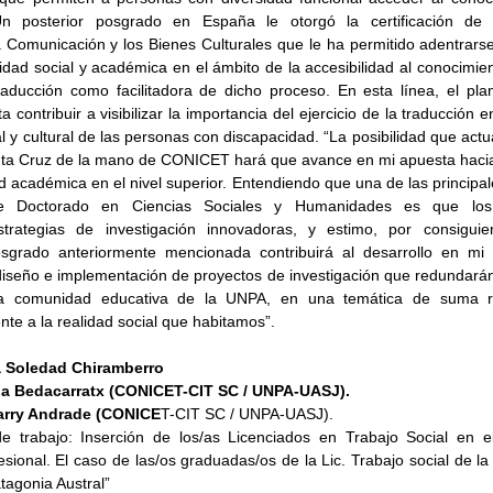
n posterior posgrado en España le otorgó la certificación de 
a Comunicación y los Bienes Culturales que le ha permitido adentrarse
idad social y académica en el ámbito de la accesibilidad al conocimient
raducción como facilitadora de dicho proceso. En esta línea, el plan
 contribuir a visibilizar la importancia del ejercicio de la traducción e
al y cultural de las personas con discapacidad. “La posibilidad que act
nta Cruz de la mano de CONICET hará que avance en mi apuesta hacia 
ad académica en el nivel superior. Entendiendo que una de las principal
e Doctorado en Ciencias Sociales y Humanidades es que los a
trategias de investigación innovadoras, y estimo, por consiguien
sgrado anteriormente mencionada contribuirá al desarrollo en mi 
iseño e implementación de proyectos de investigación que redundarán
la comunidad educativa de la UNPA, en una temática de suma re
nte a la realidad social que habitamos”.
a Soledad Chiramberro
ria Bedacarratx (CONICET-CIT SC / UNPA-UASJ). 
arry Andrade (CONICE
T-CIT SC / UNPA-UASJ).
e trabajo: Inserción de los/as Licenciados en Trabajo Social en e
esional. El caso de las/os graduadas/os de la Lic. Trabajo social de la
tagonia Austral”