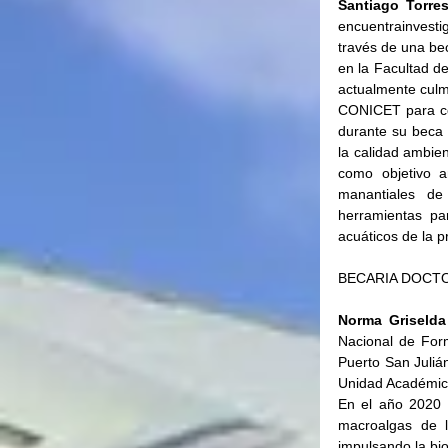
Santiago Torre
encuentrainvesti
través de una bec
en la Facultad de
actualmente culmi
CONICET para con
durante su beca 
la calidad ambien
como objetivo a
manantiales de
herramientas pa
acuáticos de la p
BECARIA DOCT
Norma Griseld
Nacional de For
Puerto San Juliá
Unidad Académic
En el año 2020 
macroalgas de l
impulsando la bi