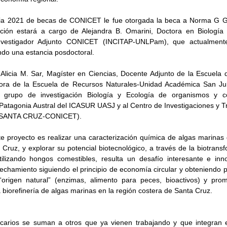
ria 2021 de becas de CONICET le fue otorgada la beca a Norma G G
ción estará a cargo de Alejandra B. Omarini, Doctora en Biología 
Investigador Adjunto CONICET (INCITAP-UNLPam), que actualmente
ndo una estancia posdoctoral. 
Alicia M. Sar, Magíster en Ciencias, Docente Adjunto de la Escuela 
tora de la Escuela de Recursos Naturales-Unidad Académica San Jul
l grupo de investigación Biología y Ecología de organismos y c
Patagonia Austral del ICASUR UASJ y al Centro de Investigaciones y Tr
T SANTA CRUZ-CONICET). 
te proyecto es realizar una caracterización química de algas marinas d
Cruz, y explorar su potencial biotecnológico, a través de la biotransf
ilizando hongos comestibles, resulta un desafío interesante e inn
echamiento siguiendo el principio de economía circular y obteniendo p
“origen natural” (enzimas, alimento para peces, bioactivos) y prom
 biorefinería de algas marinas en la región costera de Santa Cruz.
carios se suman a otros que ya vienen trabajando y que integran e