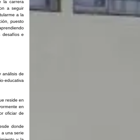
la carrera 
n a seguir 
ularme a la 
ión, puesto 
aprendiendo 
 desafíos e 
análisis de 
o-educativa 
e reside en 
yormente en 
 oficiar de 
desde donde 
a una serie 
miento y la 