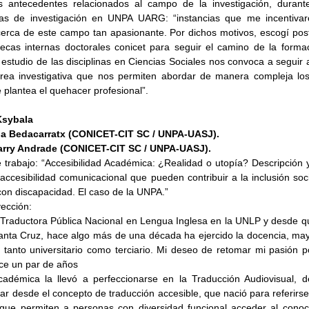
 antecedentes relacionados al campo de la investigación, durante 
cas de investigación en UNPA UARG: “instancias que me incentivaro
erca de este campo tan apasionante. Por dichos motivos, escogí post
ecas internas doctorales conicet para seguir el camino de la formac
 estudio de las disciplinas en Ciencias Sociales nos convoca a seguir 
rea investigativa que nos permiten abordar de manera compleja los
 plantea el quehacer profesional”. 
Ksybala
ria Bedacarratx (CONICET-CIT SC / UNPA-UASJ). 
arry Andrade (CONICET-CIT SC / UNPA-UASJ).
trabajo: “Accesibilidad Académica: ¿Realidad o utopía? Descripción y 
ccesibilidad comunicacional que pueden contribuir a la inclusión soci
con discapacidad. El caso de la UNPA.”
ección: 
raductora Pública Nacional en Lengua Inglesa en la UNLP y desde qu
Santa Cruz, hace algo más de una década ha ejercido la docencia, ma
, tanto universitario como terciario. Mi deseo de retomar mi pasión por
ce un par de años 
cadémica la llevó a perfeccionarse en la Traducción Audiovisual, 
r desde el concepto de traducción accesible, que nació para referirse 
ue permiten a personas con diversidad funcional acceder al conoci