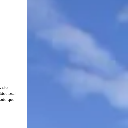
isto 
tdoctoral 
sede que 