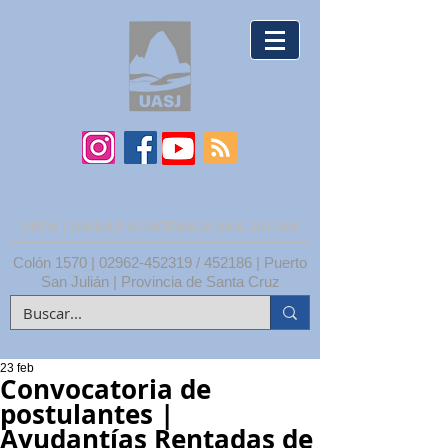
UNPA | UNIDAD ACADÉMICA SAN JULIÁN
Colón 1570 |
02962-452319
/ 452186 | Puerto
San Julián | Provincia de Santa Cruz
23 feb
Convocatoria de
postulantes |
Ayudantías Rentadas de