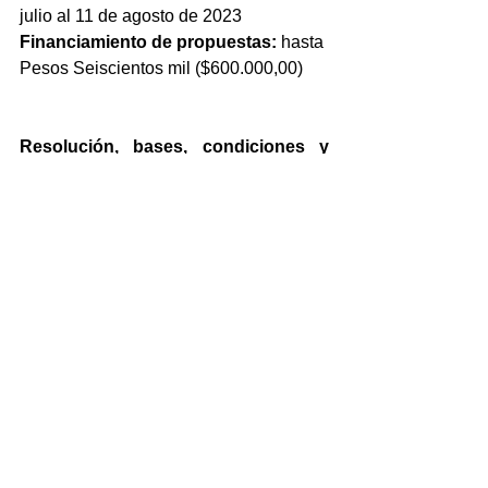
julio al 11 de agosto de 2023
Financiamiento de propuestas:
 hasta 
Pesos Seiscientos mil ($600.000,00) 
Resolución, bases, condiciones y 
formulario de postulación:
ProEquip
.pdf
Descargar PDF • 2.72MB
Noticias