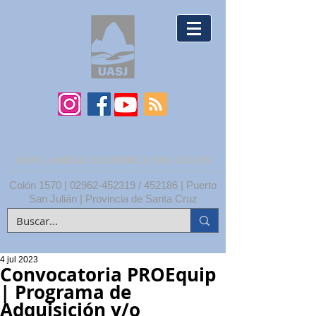
UNPA | UNIDAD ACADÉMICA SAN JULIÁN
Colón 1570 |
02962-452319
/ 452186 | Puerto
San Julián | Provincia de Santa Cruz
4 jul 2023
Convocatoria PROEquip
| Programa de
Adquisición y/o