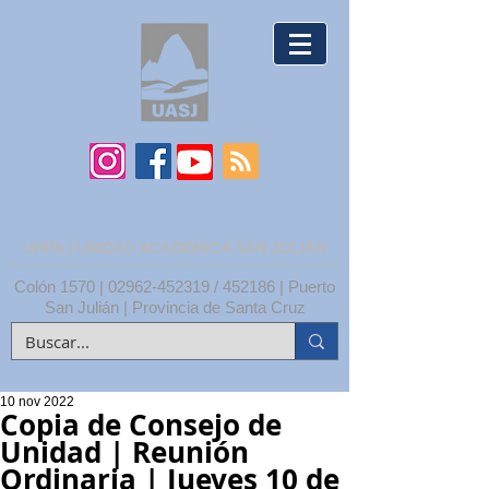
UNPA | UNIDAD ACADÉMICA SAN JULIÁN
Colón 1570 |
02962-452319
/ 452186 | Puerto
San Julián | Provincia de Santa Cruz
10 nov 2022
Copia de Consejo de
Unidad | Reunión
Ordinaria | Jueves 10 de