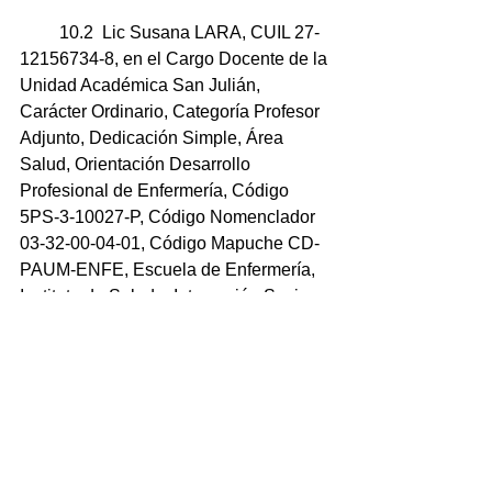
         10.2  Lic Susana LARA, CUIL 27-
12156734-8, en el Cargo Docente de la 
Unidad Académica San Julián, 
Carácter Ordinario, Categoría Profesor 
Adjunto, Dedicación Simple, Área 
Salud, Orientación Desarrollo 
Profesional de Enfermería, Código 
5PS-3-10027-P, Código Nomenclador 
03-32-00-04-01, Código Mapuche CD-
PAUM-ENFE, Escuela de Enfermería, 
Instituto de Salud e Interacción Socio 
Comunitaria.   Expediente Nº 
0102.979/2022-UASJ. 
     11  Aplicación de la Resolución 
Nº086/19-CS-UNPA y el Artículo 3º de 
la Ordenanza Nº237-CS-UNPA que 