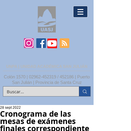
UNPA | UNIDAD ACADÉMICA SAN JULIÁN
Colón 1570 |
02962-452319
/ 452186 | Puerto
San Julián | Provincia de Santa Cruz
28 sept 2022
Cronograma de las
mesas de exámenes
finales correspondiente